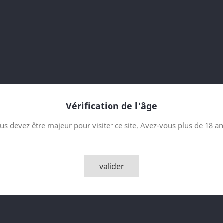
semaines.
Contenance
Quantité

AJOUTER
Vérification de l'âge

Derniers articles en sto
us devez être majeur pour visiter ce site. Avez-vous plus de 18 an
Partager
valider
Description
Détai
Limoncello Limo