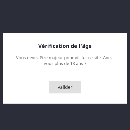
pour la production de boissons aux amandes.
Adriatico Crushed Almonds Bianco est une base d'amandes
blanches et vanille, sans colorant, ni conservateur, ni arome
de synthèse.
Le gout est très délicat, soyeux. Se boit sur glace.
Vérification de l'âge
Contenance
Vous devez être majeur pour visiter ce site. Avez-
vous plus de 18 ans ?
Quantité

AJOUTER AU PANIER
valider

Derniers articles en stock
Partager