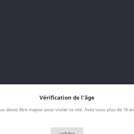
Cette liqueur de crème au cho
chocolatiers italiens et d'une
un merveilleux goût de massepai
résister.
Recommandation de service : D
desserts ou sur de la glace pi
Contenance
Quantité

AJOUTER
Vérification de l'âge

Derniers articles en sto
us devez être majeur pour visiter ce site. Avez-vous plus de 18 an
Partager