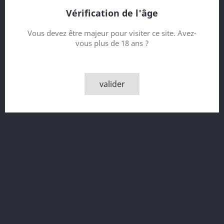
Vérification de l'âge
Contenance
Vous devez être majeur pour visiter ce site. Avez-
vous plus de 18 ans ?
Quantité

AJOUTER AU PANIER
valider

En rupture temporaire - Produit disponible sur
demande ! info@mignonette.ch
Partager
Description
Détails du produit
LimonVerde Limoncello citron