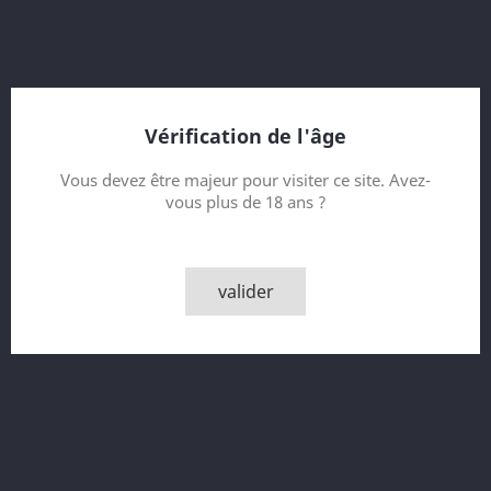
comme digestif en fin de repas.Son parfum est
merveilleusement fruité, complexe et incomparable. Bouche
ample, riche en alcool, avec un flux crémeux et beaucoup
d'arôme en arrière-goût.
Contenance
Vérification de l'âge
Vous devez être majeur pour visiter ce site. Avez-
vous plus de 18 ans ?
Quantité

AJOUTER AU PANIER
valider

En rupture temporaire - Produit disponible sur
demande ! info@mignonette.ch
Partager