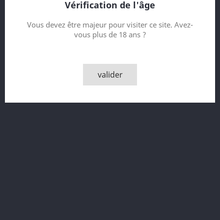
Vérification de l'âge
Vous devez être majeur pour visiter ce site. Avez-
vous plus de 18 ans ?
Bruichladdich Port...
Prix
280,00 CHF
valider
Bruichladdich 1990 24 Year...